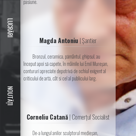
pasiune.
LUCRĂRI
Magda Antoniu
|
Șantier
Bronzul, ceramica, pământul, ghipsul, au
început apoi să capete, în mâinile lui Emil Mureşan,
contururi apreciate depotrivă de ochiul exigent al
criticului de artă, cât si cel al publicului larg.
NOUTĂȚI
Corneliu Catană
|
Comerțul Socialist
De-a lungul anilor sculptorul medieşan,