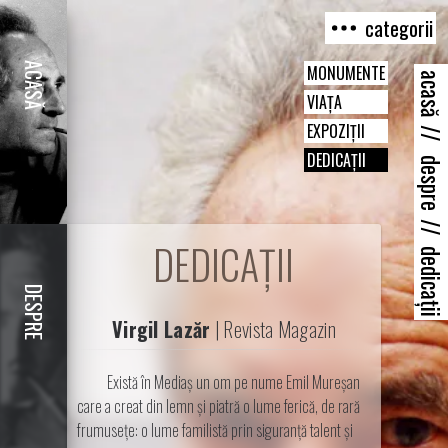
categorii
ACASĂ
MONUMENTE
acasă
VIAȚA
EXPOZIȚII
//
DEDICAȚII
despre
//
DEDICAȚII
dedicații
DESPRE
Virgil Lazăr
|
Revista Magazin
Există în Mediaş un om pe nume Emil Mureşan
care a creat din lemn şi piatră o lume ferică, de rară
frumuseţe: o lume familistă prin siguranţă talent şi