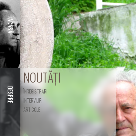
ACASĂ
NOUTĂȚI
DESPRE
ÎNREGISTRĂRI
INTERVIURI
ARTICOLE